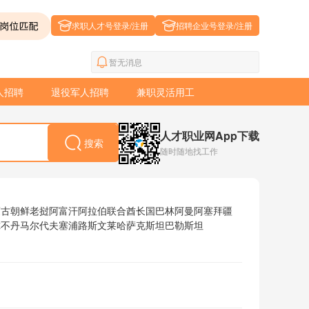
求职人才号登录/注册
招聘企业号登录/注册
暂无消息
人招聘
退役军人招聘
兼职灵活用工
人才职业网App下载
搜索
随时随地找工作
蒙古
朝鲜
老挝
阿富汗
阿拉伯联合酋长国
巴林
阿曼
阿塞拜疆
尔
不丹
马尔代夫
塞浦路斯
文莱
哈萨克斯坦
巴勒斯坦