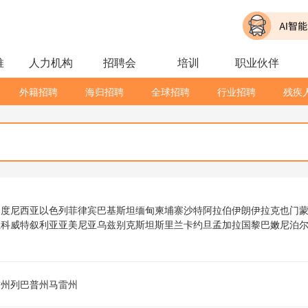
推
人力机构
招聘会
培训
职业伙伴
外籍招聘
海归招聘
全球招聘
行业招聘
残疾
印度尼西亚
以色列
菲律宾
巴基斯坦
缅甸
柬埔寨
沙特阿拉伯
伊朗
伊拉克
也门
亚
科威特
叙利亚
亚美尼亚
乌兹别克斯坦
斯里兰卡
约旦
孟加拉国
黎巴嫩
尼泊
兹州
列巴普州
马雷州